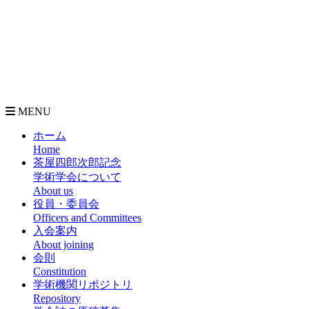
MENU
ホーム
Home
茶屋四郎次郎記念
学術学会について
About us
役員・委員会
Officers and Committees
入会案内
About joining
会則
Constitution
学術機関リポジトリ
Repository