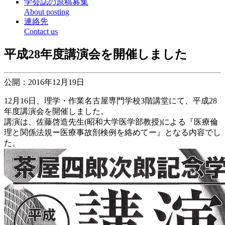
学会誌の原稿募集
About posting
連絡先
Contact us
平成28年度講演会を開催しました
公開：2016年12月19日
12月16日、理学・作業名古屋専門学校3階講堂にて、平成28
年度講演会を開催しました。
講演は、佐藤啓造先生(昭和大学医学部教授)による『医療倫
理と関係法規ー医療事故剖検例を絡めてー』となる内容でし
た。