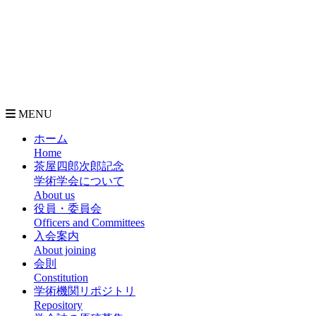
MENU
ホーム
Home
茶屋四郎次郎記念
学術学会について
About us
役員・委員会
Officers and Committees
入会案内
About joining
会則
Constitution
学術機関リポジトリ
Repository