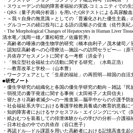
・スウェーデンの知的障害者福祉の実践-コミュニティでの生
・QRS（量子共鳴分析器）を用いたQRテストによる高尿酸
・＜我々自身の無意識＞としての「普遍化された優生主義」の社会哲学的含意
・グルコースの経口投与による語の流暢さの促進（佐竹美紀
・The Morphological Changes of Hepatocytes in
清水竜／浅岡一雄／重松昭世／佐藤哲男）
・高齢者の唾液の微生物学的研究（橋本由利子／茂木健司／
・認知症高齢者への心理療法―施設への訪問セラピー―（原
・共依存アセスメントに関する一考察（洪金子）
・「独立型社会福祉士の活動に関する研究」（水島正浩）
・―教育改革と学校―（山本豊）
・ワークフェアとして「生産的福祉」の再照明―韓国の自活
■研究ノート
・優生学研究の組織化と各国の優生学研究の動向－雑誌『民
・弱視児の書字発達に関する事例（太田裕子／太田信夫）
・寝たきり高齢者減少への一推進策―脳卒中からの介護予防
・社会福祉系大学における養護学校教員養成の教育的意義に
・知的障害者におけるサクセスフル・エイジングについて（
・紙おむつを装着しての排泄体験からの学びの分析―介護福
・日本社会の中での共依存（谷口恵子）
・再認ドル―ドル課題を用いた高齢者における記憶高進生起