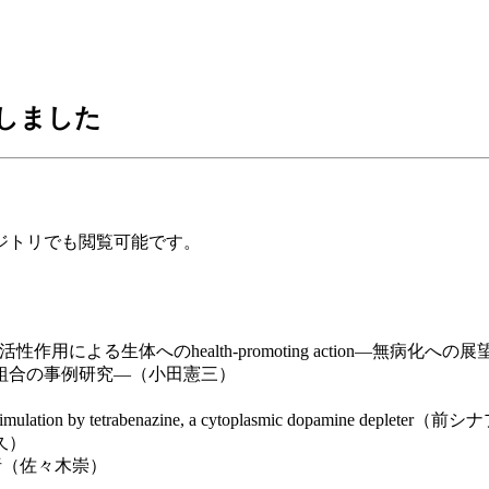
しました
ジトリでも閲覧可能です。
理活性作用による生体へのhealth-promoting action―無病
組合の事例研究―（小田憲三）
d ambulatory stimulation by tetrabenazine, a cytoplasm
久）
析（佐々木崇）