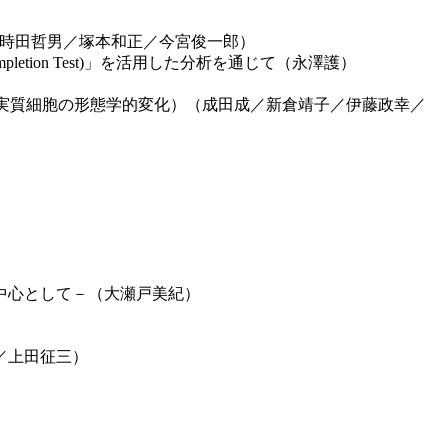
／時田哲男／塚本和正／今宮俊一郎）
letion Test)」を活用した分析を通じて（永澤護）
g（解凍直後のヒト肝組織における肝実質細胞の形態学的変化）（成田成／新倉靖子／伊藤政幸／
中心として－（大瀬戸美紀）
／上田征三）