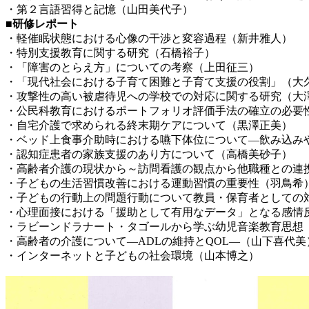
・第２言語習得と記憶（山田美代子）
■研修レポート
・軽催眠状態における心像の干渉と変容過程（新井雅人）
・特別支援教育に関する研究（石橋裕子）
・「障害のとらえ方」についての考察（上田征三）
・「現代社会における子育て困難と子育て支援の役割」（大
・攻撃性の高い被虐待児への学校での対応に関する研究（大
・公民科教育におけるポートフォリオ評価手法の確立の必要
・自宅介護で求められる終末期ケアについて（黒澤正美）
・ベッド上食事介助時における嚥下体位について―飲み込み
・認知症患者の家族支援のあり方について（高橋美砂子）
・高齢者介護の現状から～訪問看護の観点から他職種との連
・子どもの生活習慣改善における運動習慣の重要性（羽鳥希
・子どもの行動上の問題行動について教員・保育者としての
・心理面接における「援助として有用なデータ」となる感情
・ラビーンドラナート・タゴールから学ぶ幼児音楽教育思想
・高齢者の介護について―ADLの維持とQOL―（山下喜代美
・インターネットと子どもの社会環境（山本博之）