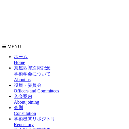
MENU
ホーム
Home
茶屋四郎次郎記念
学術学会について
About us
役員・委員会
Officers and Committees
入会案内
About joining
会則
Constitution
学術機関リポジトリ
Repository