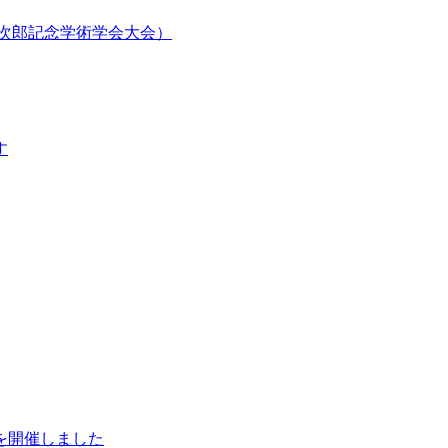
郎次郎記念学術学会大会）
す
を開催しました