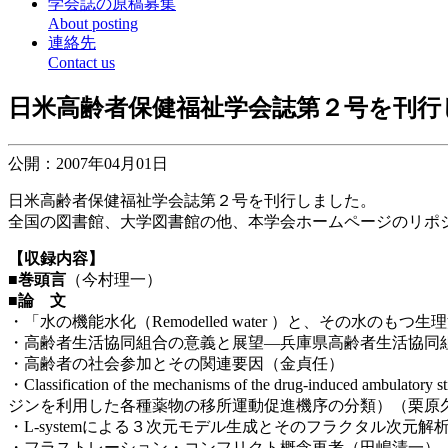
学会誌の原稿募集
About posting
連絡先
Contact us
日米高齢者保健福祉学会誌第２号を刊行
公開：2007年04月01日
日米高齢者保健福祉学会誌第２号を刊行しました。
全国の図書館、大学図書館の他、本学会ホームページのリポ
【収録内容】
■巻頭言
（今村理一）
■論 文
・「水の機能水化（Remodelled water ）と、その水のもつ生
・高齢者生活協同組合の意義と展望―兵庫県高齢者生活協同
・高齢者の社会参加とその関連要因（金貞任）
・Classification of the mechanisms of the drug-induce
ジンを利用した各種薬物の移所運動促進機序の分類）（栗原
・L-systemによる３次元モデル生成とそのフラクタル次元解
・フラストレーション・コンフリクト概念再考（田嶋清一）