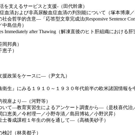
活を支えるサービスと支援-（田代幹康）
血症血清および非高尿酸血症血清の判別能について（塚本博康
―「応答型文章完成法(Responsive Sentence Comp
／中島信舟）
 Human Liver Tissues Immediately after Thawin
笹岡邦典）
千恵子）
支援政策をケースに―（尹文九）
族衛生』にみる１９１０～１９３０年代前半の欧米諸国情報を
的視座より―（河野等）
ついて―教育実習生によるアンケート調査から―（是枝喜代治
関口恵美／今村理一／小野寺清／島田博祐／小野沢昇）
祉士養成課程１年生の例を通して―（高橋美砂子）
の検討（林美都子）