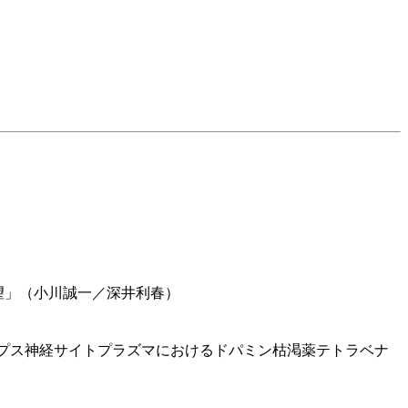
化への展望」（小川誠一／深井利春）
ic dopamine depleter（前シナプス神経サイトプラズマにおけるドパミン枯渇薬テトラベナ